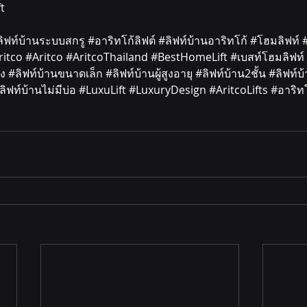
t
ล
ิฟท์บ้านระบบสกรู 
#อาร
ิทโก้ลิฟต์ 
#ล
ิฟท์บ้านอาริทโก้ 
#โฮมล
ิฟท์ 
ritco
#Aritco
#AritcoThailand
#BestHomeLift
#เบสท
์โฮมลิฟท์ 
ง 
#ล
ิฟท์บ้านขนาดเล็ก 
#ล
ิฟท์บ้านผู้สูงอายุ 
#ล
ิฟท์บ้าน2ชั้น 
#ล
ิฟท์บ
ล
ิฟท์บ้านไม่มีบ่อ 
#LuxuLift
#LuxuryDesign
#AritcoLifts
#อาร
ิท