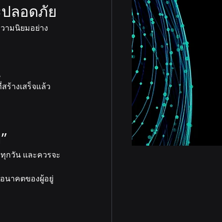
ละปลอดภัย
บความนิยมอย่าง
น
่สร้างเสร็จแล้ว
ย”
้วยทุกวัน และควรจะ
จอนาคตของผู้อยู่