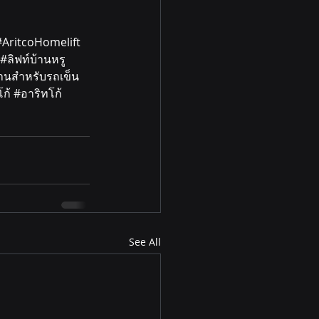
#AritcoHomelift
#ล
ิฟท์บ้านหรู 
้านสำหรับรถเข็น 
โก้ 
#อาร
ิทโก้
See All