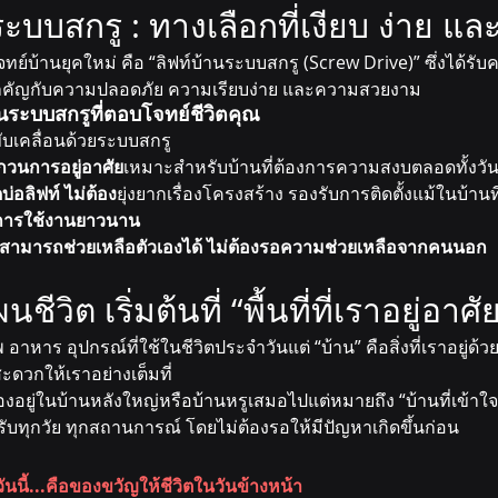
ระบบสกรู : ทางเลือกที่เงียบ ง่าย แ
ทย์บ้านยุคใหม่ คือ “ลิฟท์บ้านระบบสกรู (Screw Drive)” ซึ่งได้รั
ำคัญกับความปลอดภัย ความเรียบง่าย และความสวยงาม
านระบบสกรูที่ตอบโจทย์ชีวิตคุณ
ับเคลื่อนด้วยระบบสกรู 
รบกวนการอยู่อาศัย
เหมาะสำหรับบ้านที่ต้องการความสงบตลอดทั้งวั
ดบ่อลิฟท์ ไม่ต้อง
ยุ่งยากเรื่องโครงสร้าง รองรับการติดตั้งแม้ในบ้านที
ุการใช้งานยาวนาน
น สามารถช่วยเหลือตัวเองได้ ไม่ต้องรอความช่วยเหลือจากคนนอก
วิต เริ่มต้นที่ “พื้นที่ที่เราอยู่อาศั
 อาหาร อุปกรณ์ที่ใช้ในชีวิตประจำวันแต่ “บ้าน” คือสิ่งที่เราอยู่ด
สะดวกให้เราอย่างเต็มที่
นต้องอยู่ในบ้านหลังใหญ่หรือบ้านหรูเสมอไปแต่หมายถึง “บ้านที่เข้าใ
บทุกวัย ทุกสถานการณ์ โดยไม่ต้องรอให้มีปัญหาเกิดขึ้นก่อน
่วันนี้...คือของขวัญให้ชีวิตในวันข้างหน้า