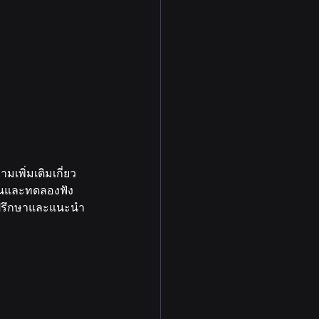
พิ่มเติมเกี่ยว
านและทดลองฟัง
้คำปรึกษาและแนะนำ