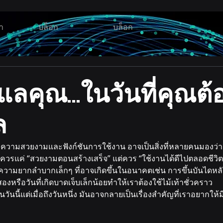
า
บล็อก
บล็อก
ดูแลคุณ...ในวันที่คุณต
ล
ั้งความสวยงามและฟังก์ชันการใช้งาน อาจเป็นสิ่งที่หลายคนมองว่า
ไม่ควรแค่ “สวยงามตอนสร้างเสร็จ” แต่ควร “ใช้งานได้ดีไปตลอดชีวิต
ความยากลำบากเล็กๆ ที่อาจเกิดขึ้นในอนาคตเช่น การขึ้นบันไดหลัง
นสองหรือวันที่เกิดบาดเจ็บเล็กน้อยทำให้เราต้องใช้ไม้เท้าชั่วคราว
ยในวันนี้แต่เมื่อถึงวันหนึ่ง มันอาจกลายเป็นเรื่องสำคัญที่เราอยากให้