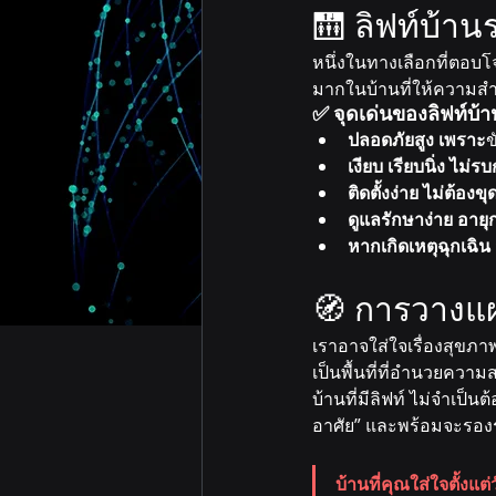
🛗 ลิฟท์บ้าน
หนึ่งในทางเลือกที่ตอบโจ
มากในบ้านที่ให้ความส
✅ จุดเด่นของลิฟท์บ้
ปลอดภัยสูง เพราะ
ข
เงียบ เรียบนิ่ง ไม่
ติดตั้งง่าย ไม่ต้องขุ
ดูแลรักษาง่าย อาย
หากเกิดเหตุฉุกเฉิ
🧭 การวางแผนชี
เราอาจใส่ใจเรื่องสุขภาพ
เป็นพื้นที่ที่อำนวยความ
บ้านที่มีลิฟท์ ไม่จำเป็
อาศัย” และพร้อมจะรองรั
บ้านที่คุณใส่ใจตั้งแต