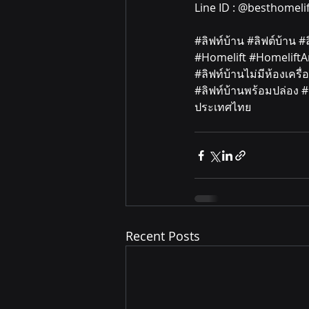
Line ID : @besthomelif
#ล
ิฟท์บ้าน 
#ล
ิฟต์บ้าน 
#
#Homelift
#HomeliftA
#ล
ิฟท์บ้านไม่มีห้องเครื่อ
#ล
ิฟท์บ้านพร้อมปล่อง 
#
ประเทศไทย
Recent Posts