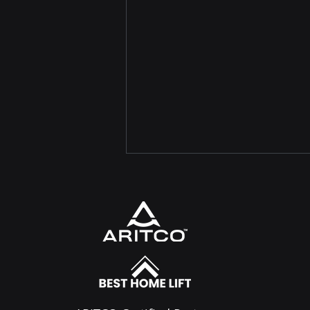
ลิฟต์บ้าน Aritco จากสวีเดน