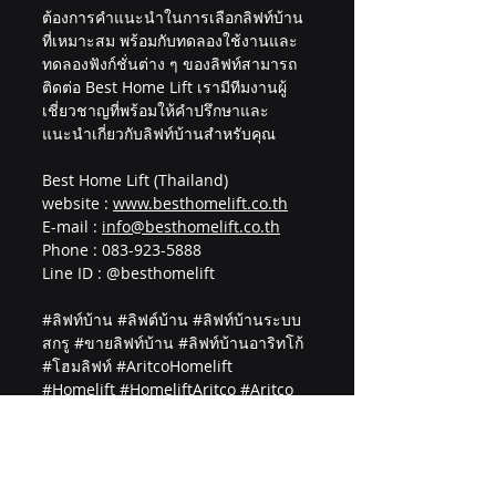
ต้องการคำแนะนำในการเลือกลิฟท์บ้าน
ที่เหมาะสม พร้อมกับทดลองใช้งานและ
ทดลองฟังก์ชั่นต่าง ๆ ของลิฟท์สามารถ
ติดต่อ Best Home Lift เรามีทีมงานผู้
เชี่ยวชาญที่พร้อมให้คำปรึกษาและ
แนะนำเกี่ยวกับลิฟท์บ้านสำหรับคุณ
Best Home Lift (Thailand)
website : 
www.besthomelift.co.th
E-mail : 
info@besthomelift.co.th
Phone : 083-923-5888
Line ID : @besthomelift 
#ล
ิฟท์บ้าน 
#ล
ิฟต์บ้าน 
#ล
ิฟท์บ้านระบบ
สกรู 
#ขายล
ิฟท์บ้าน 
#ล
ิฟท์บ้านอาริทโก้ 
#โฮมล
ิฟท์ 
#AritcoHomelift
#Homelift
#HomeliftAritco
#Aritco
#AritcoThailand
#BestHomeLift
#เบสท
์โฮมลิฟท์ 
#ล
ิฟท์บ้านหรู 
#ล
ิฟท์
บ้านไม่มีห้องเครื่อง 
#ล
ิฟท์บ้านขนาดเล็ก 
#ล
ิฟท์บ้านผู้สูงอายุ 
#ล
ิฟท์บ้าน2ชั้น 