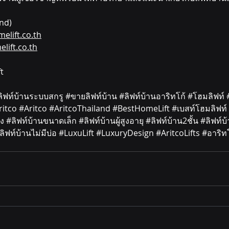
and)
elift.co.th
lift.co.th
t 
ล
ิฟท์บ้านระบบสกรู 
#ขายล
ิฟท์บ้าน 
#ล
ิฟท์บ้านอาริทโก้ 
#โฮมล
ิฟท์ 
ritco
#Aritco
#AritcoThailand
#BestHomeLift
#เบสท
์โฮมลิฟท์ 
ง 
#ล
ิฟท์บ้านขนาดเล็ก 
#ล
ิฟท์บ้านผู้สูงอายุ 
#ล
ิฟท์บ้าน2ชั้น 
#ล
ิฟท์บ
ล
ิฟท์บ้านไม่มีบ่อ 
#LuxuLift
#LuxuryDesign
#AritcoLifts
#อาร
ิท