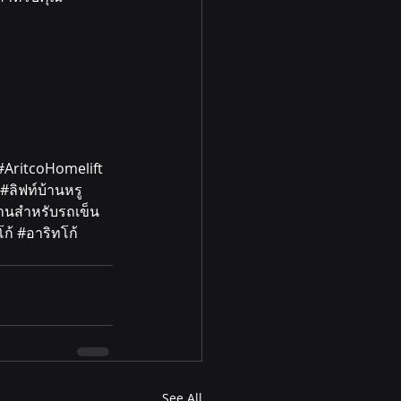
#AritcoHomelift
#ล
ิฟท์บ้านหรู 
้านสำหรับรถเข็น 
โก้ 
#อาร
ิทโก้
See All