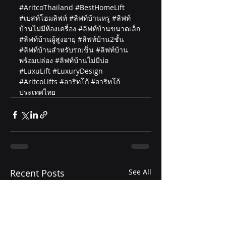
#AritcoThailand
#BestHomeLift
#เบสท
์โฮมลิฟท์ 
#ล
ิฟท์บ้านหรู 
#ล
ิฟท์
บ้านไม่มีห้องเครื่อง 
#ล
ิฟท์บ้านขนาดเล็ก 
#ล
ิฟท์บ้านผู้สูงอายุ 
#ล
ิฟท์บ้าน2ชั้น 
#ล
ิฟท์บ้านสำหรับรถเข็น 
#ล
ิฟท์บ้าน
พร้อมปล่อง 
#ล
ิฟท์บ้านไม่มีบ่อ 
#LuxuLift
#LuxuryDesign
#AritcoLifts
#อาร
ิทโก้ 
#อาร
ิทโก้
ประเทศไทย
Recent Posts
See All