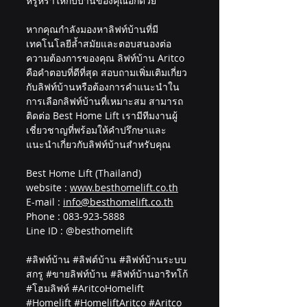
หรูหราให้กับบ้านของคุณอีกด้วย
หากคุณกำลังมองหาลิฟท์บ้านที่มี
เทคโนโลยีล้ำสมัยและตอบสนองต่อ
ความต้องการของคุณ ลิฟท์บ้าน Aritco 
คือคำตอบที่ดีที่สุด สอบถามเพิ่มเติมเกี่ยว
กับลิฟท์บ้านหรือต้องการคำแนะนำใน
การเลือกลิฟท์บ้านที่เหมาะสม สามารถ
ติดต่อ Best Home Lift เรามีทีมงานผู้
เชี่ยวชาญที่พร้อมให้คำปรึกษาและ
แนะนำเกี่ยวกับลิฟท์บ้านสำหรับคุณ
Best Home Lift (Thailand)
website : 
www.besthomelift.co.th
E-mail : 
info@besthomelift.co.th
Phone : 083-923-5888
Line ID : @besthomelift 
#ล
ิฟท์บ้าน 
#ล
ิฟต์บ้าน 
#ล
ิฟท์บ้านระบบ
สกรู 
#ขายล
ิฟท์บ้าน 
#ล
ิฟท์บ้านอาริทโก้ 
#โฮมล
ิฟท์ 
#AritcoHomelift
#Homelift
#HomeliftAritco
#Aritco