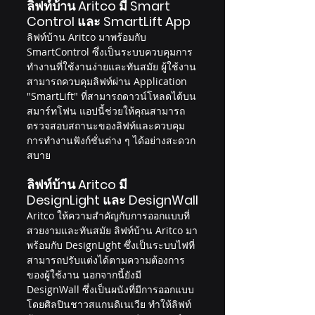
ลิฟท์บ้าน Aritco มี Smart 
Control และ SmartLift App
ลิฟท์บ้าน Aritco มาพร้อมกับ 
SmartControl ซึ่งเป็นระบบควบคุมการ
ทำงานที่ใช้งานง่ายและทันสมัย ผู้ใช้งาน
สามารถควบคุมลิฟท์ผ่าน Application 
"SmartLift" ที่สามารถดาวน์โหลดได้บน
สมาร์ทโฟน แอปนี้ช่วยให้คุณสามารถ
ตรวจสอบสถานะของลิฟท์และควบคุม
การทำงานฟังก์ชั่นต่าง ๆ ได้อย่างสะดวก
สบาย
ลิฟท์บ้าน Aritco มี 
DesignLight และ DesignWall
Aritco ให้ความสำคัญกับการออกแบบที่
สวยงามและทันสมัย ลิฟท์บ้าน Aritco มา
พร้อมกับ DesignLight ซึ่งเป็นระบบไฟที่
สามารถปรับแต่งได้ตามความต้องการ
ของผู้ใช้งาน นอกจากนี้ยังมี 
DesignWall ซึ่งเป็นผนังที่มีการออกแบบ
โดยศิลปินชาวสแกนดิเนเวีย ทำให้ลิฟท์