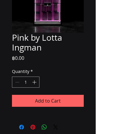
Pink by Lotta
Ingman
Price
฿0.00
Quantity
*
Add to Cart